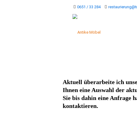
0651 / 33 284
restaurierung@t
MARCO PETER KROPP – RESTAURIER
Antike Möbel
Aktuell überarbeite ich unse
Ihnen eine Auswahl der aktu
Sie bis dahin eine Anfrage 
kontaktieren.
MARCO PETER KROPP – RESTAURIER
Kontaktieren Sie uns g