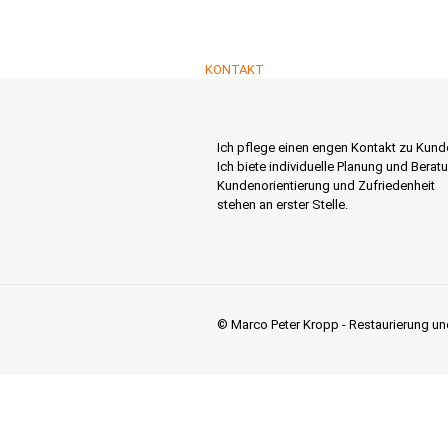
Telefon:
0651 / 33 284
E-Mail:
restaurierung@trier-handwerk.
KONTAKT
Ich pflege einen engen Kontakt zu Kund
Ich biete individuelle Planung und Berat
Kundenorientierung und Zufriedenheit
stehen an erster Stelle.
© Marco Peter Kropp - Restaurierung un